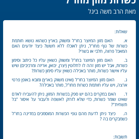
מאת הרב משה ביגל
שאלות:
א. האם מזון המיוצר בחו"ל ומשווק בארץ כשהוא נושא חותמת
כשרות של גוף מחו"ל, ניתן לאוכלו ללא חשש? כיצד יודעים האם
המאכל פרווה, חלבי או בשרי?
ב. האם מזון המיוצר בחו"ל ומשווק כשאין עליו כל כיתוב וסימון
כשרות, אבל יש מזון זהה לו לחלוטין (יצרן, יבואן, אריזה ומרכיבים) שיש
עליו אישור כשרות, מותר באכילה כשאין עליו סימון כשרות?
ג. האם מזון המיוצר בחו"ל (ואינו משווק בארץ) ומובא באופן פרטי
ארצה, ויש עליו חותמת כשרות מחו"ל, מותר באכילה?
ד. האם במקרים בהם יש ספק בכשרות המזון, ניתן להעבירו לאדם
שאינו שומר כשרות, כדי שלא לזרוק לאשפה ולעבור על איסור "בל
תשחית"?
ה. כיצד ניתן לדעת מהם גופי הכשרות המוסמכים במדינה בחו"ל
כשמבקרים בה ?
תשובות: