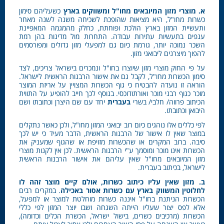
א. מוצרי מזון המיובאים מחו"ל ומשווקים בארץ
כשעליהם סימון
כשרות מחו"ל, היא מציאות שהופכת לשכיחה משנה לשנה מאחר
ותעשיית המזון בארץ הולכת ופוחתת, כחלק מהמגמה המאפיינת
ענפים בתעשיות עתירות עבודה. התחרות מול מדינות בהן רמת
השכר נמוכה יותר, גורמת כיום גם למפעלי מזון גדולים ומפורסמים
להפוך מיצרנים ליבואני מזון.
על פי החוק מוצרי מזון שיוצרו בחו"ל ונמכרים בישראל צריכים, לצד
סימון הכשרות מחו"ל, לקבל גם את אישור הרבנות הראשית לישראל.
הוראה זו נועדה להבטיח כי גוף הכשרות המצויין על אריזת המוצר
מוכר כגוף רבני מוכר ואורתודוכסי. בנוסף לכך חייב להופיע על התווית
הכיתוב פרווה/ חלבי/ בשרי
בעברית
יחד עם שם היצרן וכתובתו ושם
היבואן וכתובתו.
לפי כללים אלו נוהגים כיום רוב יבואני המזון מחו"ל, ולכן כאשר נתקלים
במוצר שאין לו אישור של הרבנות הראשית, הדבר מעיד כי יש לכך
סיבה. ברוב המקרים או שהכשרות מזויפת או שהגוף שמעניק את
הכשרות אינו מוכר ומוסמך ע"י הרבנות הראשית. לכן אין לקנות מוצרי
מזון המיובאים מחו"ל שאין עליהם את אישור הרבנות הראשית
לישראל, בכיתוב בעברית.
ב. מזון שאין עליו כיתוב כשרות, אולם קיים מוצר זהה לו
לחלוטין המשווק בארץ עם כשרות אסור באכילה
. במקרים רבים
הכשרות הניתנת בחו"ל איננה כשרות מוחלטת למוצר או למפעל,
אלא לפס יצור שעליו הייתה השגחה ושבו יוצר המזון לפי כללי
הכשרות (מרכיבים כשרים, בישול ישראל, הכשרת הכלים וכדומה),