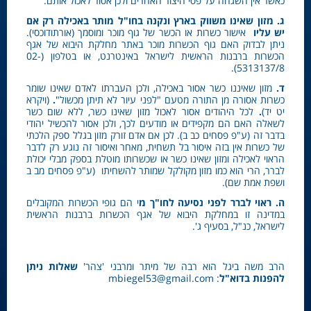
כאשר אין השגחה על פסי היצור האחרים ולכן אסור לאכול אותם.
ג. מזון שאינו משווק בארץ ונקנה בחו"ל מותר באכילה רק אם
יש עליו
אישור כשרות או הכשר של גוף מוכר ומוסמך (אורתודוכסי).
ניתן לבדוק האם גוף הכשרות מוכר באתר מחלקת היבוא של אגף
הכשרות ברבנות הראשית לישראל באינטרנט, או בטלפון (02-
5313137/8).
ד.
מזון שאיננו כשר אסור באכילה, ולכן העברתו לאדם שאינו שומר
כשרות אסורה מן התורה מטעם "לפני עיור לא תיתן מכשול"
.
(ויקרא
יט יד)
.
לכל היהודים אסור לאכול מזון שאינו כשר, ללא שום כשר
לשאלה האם הם מקפידים או מודעים לכך, ולכן אסור להכשיל יהודי
בדבר זה (ע"פ פסחים כב ב). לכן אם אדם זורק מזון בגלל ספק הלכתי
של כשרות אין בזה איסור בל תשחית, מאחר ואיסור זה נוגע רק לדבר
הראוי לאכילה ומזון שאינו כשר או שכשרותו מוטלת בספק מבלי יכולת
לברר, הרי הוא כמו מזון מקולקל שמותר להשחיתו (ע"פ פסחים מב ב
ושפת אמת שם).
ה.
ראוי לברר לפני נסיעה לחו"ך מ
י הם גופי הכשרות המקובלים
במדינה זו במחלקת היבוא של אגף הכשרות ברבנות הראשית
לישראל, כנ"ל, בסעיף ג'.
הרב משה ביגל הוא רבה של מיתר ומרבני 'צהר'
שאלות ניתן
להפנות בדוא"ל
: mbiegel53@gmail.com