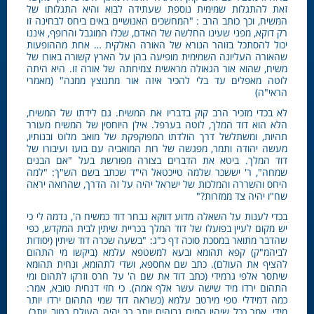
זאת להתגלות שמימית נוספת שעתידה לבוא והיא התגלותו של
המשיח, וכך כותב הרב : "המחשכים האנושיים באים ביחס לבחינה זו
רק דוקא, מפני שעינו החלשה של האדם, שכלו המוגבל והרופף, איננו
יכול להסתכל בזוהר הנורא של האורה האלקית … אחת מההופעות
שהאורה העליונה השמימית מופיעה בהן על הארץ קשורה באורו של
משיח, שהוא אור הגאולה מראשית צמיחתה של אורה זו. היא היתה
לוטה מאפלים עד בלי להכיר איזה אור מתנוצץ ממנה" (מאמרי
הראי"ה)
לא בכדי מזכיר הרב קוק בדבריו את המשיח. גם לידתו של המשיח,
הלא הוא דוד המלך, לוטה בערפל. אילן היוחסין של המשיח מעורר
תהיות, ומשתלשל דרך הולדתו המפוקפקת של מואב מלוט ובנותיו,
מעשה יהודה ותמר, מפגשה של רות המואביה עם בועז ועיבורו של
דוד המלך. ביטא את הדברים בצורה מפורשת בעל "אם הבנים
שמחה", ר' יששכר שלמה טייכטאל הי"ד שכתב בשם הש"ך: "למה
היחס והשררה והמלכות של ישראל יהיה על זה הדרך, שהרואה יראה
שח"ו יהיה צד ממזרות?"
בכדי לענות על השאלה מדוע דווקא נבחר דוד כמשיח ה', נדמה לי כי
יש מקום לעיין בפועלו של דוד המלך בכריית שיתין לבית המקדש, כפי
שהדבר מתואר במסכת סוכה דף כ"ג: "בשעה שכרה דוד שיתין (יסודות
לביהמ"ק) קפא תהומא ובעא למשטפא עלמא (ביקשו מי התהום
להציף את העולם). כתב שם אחספא, ושדי לתהומא, ונחית תהומא
שיתסר אלפי גרמידי (כתב דוד את שם ה' על חרס וזרקו לתהום ומי
התהום ירדו מיד שישה עשר אלף אמה). כי חזי דנחית טובא, אמר:
כמה דמידלי טפי מירטב עלמא (כשראה דוד שמי התהום ירדו יותר
מידי, אמר ככל שיהיו המים גבוהים יותר כך יהיה העולם רטוב יותר),