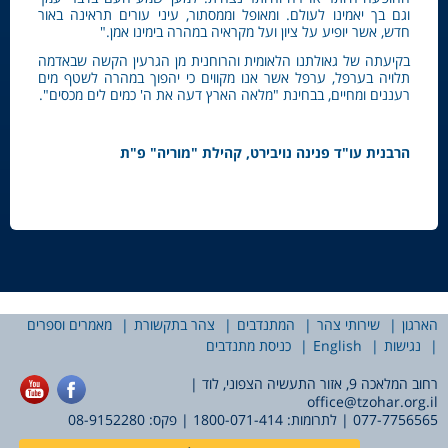
וגם בך יאמינו לעולם. ומאופל וממסתור, עיני עורים תראינה באור
חדש, אשר יופיע על ציון ועל מקראיה במהרה בימינו אמן."
בקיעתה של גאולתנו הלאומית והרוחנית מן הגרעין הקשה שבאדמה
תלויה בערפל, ערפל אשר אנו מקווים כי יהפוך במהרה לשטף מים
רעננים ומחיים, בבחינת "מלאה הארץ דעה את ה' כמים לים מכסים".
הרבנית עו"ד פנינה נויבירט, קהילת "מוריה" פ"ת
הארגון
שירותי צהר
המתנדבים
צהר בתקשורת
מאמרים וספרים
נגישות
English
כניסת מתנדבים
רחוב המלאכה 9, אזור התעשיה הצפוני, לוד |
office@tzohar.org.il
077-7756565
| לתרומות:
1800-071-414
| פקס: 08-9152280