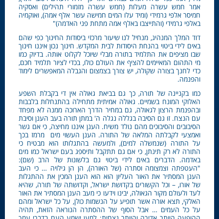
אמר חמש עשרה מעלות (חמש עשרה מזמורי תהילים) ואסקיה
חמיסר אלפי גרמידי (ומיד עלו המים חמישה עשר אלף אמה), ואוקמיה
באלפי גרמידי (והתייצבו באלף אמה מתחת פני האדמה)"
דוד המלך המנהיג, מנחיל לנו שיעור מרכזי ביסודות החינוך כפי שהם
באים לידי ביטוי בהנחת היסודות לבית המקדש. חינוך נכון איננו חינוך
שבו מציפים את התלמיד בתורה מבלי שיוכל לקלוט אותה. בדיוק כמו
מי התהום המאיימים להציף את העולם כולו, בכדי לציור תלמיד חכם,
כדי לחנך בצורה שקולה, יש צורך בצמצום והגבלה המאפשרים לימוד
והפנמה.
כמו בקניינה של תורה, כך גם בביאת גאולה אין די בקבלת השפע
האלוקי המונח בשמיים. גאולה אמיתית מתחילה בהתנחלות בלבבות
ובהפנמת הרצון לגאולה, גם במחיר הדרך הארוכה ממנה לא מפחד
עם הנצח. זו גם הסיבה בגללה נגלה ה' במתן תורה בעב הענן וסיבת
הסיבובים והסיבוכים מהם נולד משיח. הענן איננו מחיצה, כי אם גשר
ואמצעי לקבלתה המלאה של התורה. הענן העשוי מים מרמז בכך
על התורה (שנמשלה למים), ולמעשה בהתגלותו הוא מבטיח כי
התורה לא רק תינתן, כי אם גם תתקבל ותיספג בעם ישראל כמו מים
באדמה. הדברים באים לידי ביטוי גם בלשונות של הרב (שם):
"העטפתה וצמצומה וסתרה (של האורה), הן הן גילויה … כי העב
הענן המסתיר את האור העליון הוא הוא הענן המכין את ההתגלות
של אורו, – וכל הקשורים בקדושת ישראל, וקדושתה של תורה, שהיא
לעד ולעולם מקור הגאולה, יבינו וידעו כי מעב הענן המסתיר את האור
האלקי, תצא אורה אשר תופיע על הנשמות כולן, על כל ישראל ומהם
על כל העמים … אבל הסוף של ההסתרה הנוראה הזאת, תהיה
ההופעה היותר אדירה והיותר נצחית: למען ישמע העם בדברי עמך