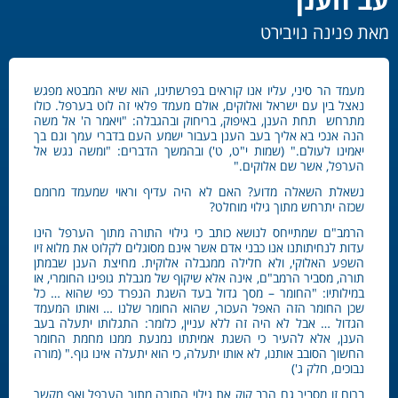
מאת פנינה נויבירט
מעמד הר סיני, עליו אנו קוראים בפרשתינו, הוא שיא המבטא מפגש
נאצל בין עם ישראל ואלוקים, אולם מעמד פלאי זה לוט בערפל. כולו
מתרחש תחת הענן, באיפוק, בריחוק ובהגבלה: "ויאמר ה' אל משה
הנה אנכי בא אליך בעב הענן בעבור ישמע העם בדברי עמך וגם בך
יאמינו לעולם." (שמות י"ט, ט') ובהמשך הדברים: "ומשה נגש אל
הערפל, אשר שם אלוקים."
נשאלת השאלה מדוע? האם לא היה עדיף וראוי שמעמד מרומם
שכזה יתרחש מתוך גילוי מוחלט?
הרמב"ם שמתייחס לנושא כותב כי גילוי התורה מתוך הערפל הינו
עדות לנחיתותנו אנו כבני אדם אשר אינם מסוגלים לקלוט את מלוא זיו
השפע האלוקי, ולא חלילה ממגבלה אלוקית. מחיצת הענן שבמתן
תורה, מסביר הרמב"ם, אינה אלא שיקוף של מגבלת גופינו החומרי, או
במילותיו: "החומר – מסך גדול בעד השגת הנפרד כפי שהוא … כל
שכן החומר הזה האפל העכור, שהוא החומר שלנו … ואותו המעמד
הגדול … אבל לא היה זה ללא עניין, כלומר: התגלותו יתעלה בעב
הענן, אלא להעיר כי השגת אמיתתו נמנעת ממנו מחמת החומר
החשוך הסובב אותנו, לא אותו יתעלה, כי הוא יתעלה אינו גוף." (מורה
נבוכים, חלק ג')
ברוח זו מסביר גם הרב קוק את גילוי התורה מתוך הערפל ואף מקשר