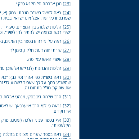
[23]
מגן אברהם סי' תקנא ס"ק י.
[24]
ראה למשל בשו"ת מנחת יצחק (א, קיא)
שפרנסתו כלי זמר, אצל אינו ישראל בבית ה
[25]
הליכות שלמה, בין המצרים, סעיף ד. ו
'שירי רגש' וכדומה יש להתיר להן לשיר". ו
[26]
ראה על גזירה זו בספר בין הזמנים, ב
[27]
שו"ת יחוה דעת חלק ו, סימן לד.
[28]
אשרי האיש עמ' סה.
[29]
הליכות והנהגות (לגרי"ש אלישיב) עמ' 6; שו"ת שאילת שלמה חלק ה, סימן מ
[30]
ראה בשו"ת כפי אהרן (סי' נב): "בא 
שהשו"ע סמך על כך שאסור לשמוע כלי זמר 
את שתיקת חז"ל בתחום זה.
[31]
הרב שלמה דיכובסקי, מנהגי אבלות בימי 'בין המצרים', 
[32]
נראה כי לפי הרב אויערבאך יש לאסור
אין רוקדים.
[33]
אף בספר פניני הלכה (זמנים, פרק ח
הקלאסיות".
[34]
ראה בספר שערים מצוינים בהלכה (קכו