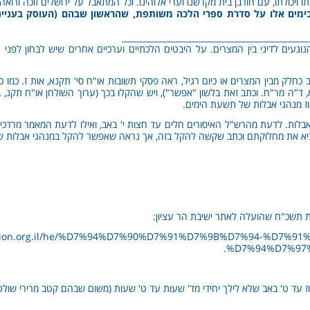
ו ויכולתו, עם חורבן בית מקדשנו וערי אלוהינו. וכל המתאבל על ירושלים זוכה ורו
 בימים אלו על סדרת ספרי הלכה משותפת, שהראשון שבהם (העוסק בעניינ
_____________________________________________
וגעים לדיני בין המצרים. על היבטים הלכתיים וערכיים אחרים שיש לבחון לפני ה
כחלק מבין המצרים או כיום רגיל, ראה פסקי תשובות או"ח סי' תקנא, אות ז. כמו כן
, ד"ה מר"ח. וכתב זאת בלשון "אפשר"), ויש שהקלו בכך (ערוך השולחן או"ח תקנ, 
מוז מנהגי אבלות של תשעת הימים.
בלות. לדעת מהרש"ל האיסורים חלים עד חצות י' באב, ואילו לדעת המאמר מרדכי 
ביא את מחלוקתם וכתב שקשה להקל בזה, אך נראה שאפשר להקל במנהגי אבלות שלא
 תשכ"ח שהועלה לאתר ישיבת הר עציון:
etzion.org.il/he/%D7%94%D7%90%D7%91%D7%9B%D7%94-%D7%
%D7%94%D7%97
וז עד ט' באב שלא לילך יחידי מד' שעות עד ט' שעות (משום שבהם קטב מרירי שולט)