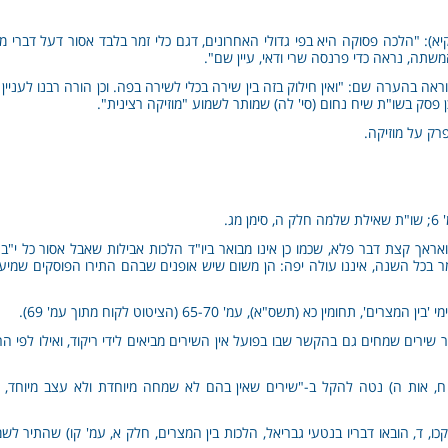
: "הלכה פסוקה היא בפי גדולי האחרונים, דגם כלי זמר בלבד אסור דעל דברי מג"
משתה, נראה כדי פרנסה שרי ודאי, עיין שם".
ראה בהערה שם: "ואין חילוק בזה בין שירה בכלי לשירה בפה. וכן הורה רבנו לעניין
כן פסק בשו"ת שיח נחום (סי' לה) שמותר לשמוע "מוזיקה רצינית".
פרק על מוזיקה.
ג.
ואראך קצת דבר פלא, שכמו כן אינו מבואר ביו"ד הלכות אבילות שאבל אסור כל י"ב
בכל השנה, איננו עולה יפה: הן משום שיש אופנים שבהם התירו הפוסקים שמיעת 
תחומין כא (תשס"א), עמ' 65-70 (הציטוט לקוח מתוך עמ' 69).
 שירים שמחים גם בהקשר שבו בפועל אין השירים מביאים לידי ריקוד, ואילו לפי ה
, אות ה) נטה להקל ב-"שירים שאין בהם לא שמחה מיוחדת ולא עצב מיוחד, ובכל
, ד, הובאו דבריו בנטעי גבריאל, הלכות בין המצרים, חלק א, עמ' קו) שהתיר לש