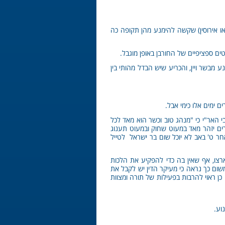
ו אירוסין) שקשה להימנע מהן תקופה כה
ים ספציפיים של החורבן באופן מוגבל.
בשר ויין, והכריע שיש הבדל מהותי בין
 ימים אלו כימי אבל.
 האר"י כי "מנהג טוב וכשר הוא מאד לכל
רים יזהר מאד במעוט שחוק ובמעוט תענוג
ר ט' באב לא יוכל שום בר ישראל לטייל
רצו, אף שאין בה כדי להפקיע את הלכות
ום כך נראה כי מעיקר הדין יש לקבל את
כן ראוי להרבות בפעילות של תורה ומצוות
וע.