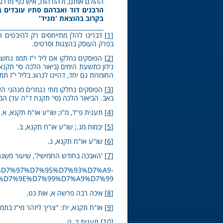
ההולם אותם, ולהזדהות, איש כפי מדרגת
הרבנים דוד ואברהם סתיו עובדים
בקרוב בהוצאת 'מגיד'
___________________________________
[1]
דברינו להלן מתייחסים רק להיבטים הנ
בפרק העוסק בהצגות וסרטים.
[2]
הפוסקים נחלקו אם ליל י"ז תמוז נחשב 
נידון כתשעת הימים (ביאור הלכה סי' תקנא
החומרות גם יחד, דהיינו לנהוג בליל י"ז ת
[3]
הפוסקים נחלקו מתי נגמרים מנהגי הא
באב. הביאור הלכה (סי' תקנח ד"ה עד) ה
[4]
תענית פ"ד, מ"ו; שו"ע או"ח תקנא, א.
[5]
יבמות מג.; שו"ע או"ח תקנא, ב.
[6]
שו"ע או"ח תקנא, ג.
[7]
'האבכה בחודש החמישי?', שיעור משנת
91%D7%97%D7%95%D7%93%D7%A9-
%D7%9E%D7%99%D7%A9%D7%99.
[8]
איכה רבה פרשה א, אות כט.
[9]
או"ח תקנא, יח: "צריך ליזהר מי"ז בתמ
[10]
תענית ד, ה.