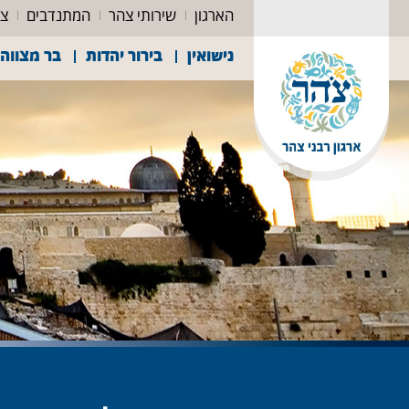
הארגון
שירותי צהר
המתנדבים
צה
נישואין
בירור יהדות
בר מצווה