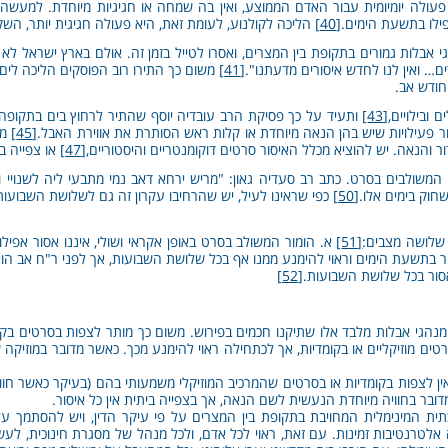
 פעולה יומיומית עבור האדם הממוצע, ואין בה שמחה או חגיגיות מיוחדת. למעשה,
פילו בתשעת הימים.
[40]
הליכה לקולנוע, לעומת זאת, היא פעולה חגיגית יותר, השק
גי אבלות גמורים בתקופת בין המצרים, ואסרו לטייל בזמן זה. אולם בארץ ישראל לא 
ים… ואין לנו לחדש איסורים מדעתנו".
[41]
משום כך התירו רוב הפוסקים הליכה לים ו
חודש אב.
 ובילויים,
[43]
ותעיד על כך פסיקת הרב עובדיה יוסף שהתיר לרחוץ בים בתקופה ז
ר פעילויות שיש בהן הנאה מיוחדת או קלות ראש הסותרת את אווירת האבל.
[45]
מש
 והנאה. יש להוציא מכלל האיסור סרטים דוקומנטריים והיסטוריים,
[47]
או צפייה ב
ם המשולבים בסרט. כתב רב סעדיה גאון: "מריש ירחא דאב נמי מתבעי ליה לשנויי ו
חוק בימים אלו.
[50]
כפי שראינו לעיל, יש שהרחיבו עקרון זה גם לשלושת השבועות,
שלושה מצבים:
[51]
א. הומור המשולב בסרט באופן אקראי ושולי, איננו אסור אפי
ר בתשעת הימים וראוי להימנע ממנו אף בכל שלושת השבועות, אך לפני ר"ח אב הוא
סור בכל שלושת השבועות.
[52]
ן מנהגי אבלות מלבד אלו שתיקנו חכמים בפירוש. משום כך מותר לצפות בסרטים בקו
ים מוזיקליים או בקומדיות, אך לכתחילה ראוי להימנע מכך. כאשר מדובר במוזיקה 
 לצפות בקומדיות או בסרטים שהמרכיב המוזיקלי משמעותי בהם (בעיקר כאשר חוויית
ובר בחוויה מיוחדת הנעשית לשם הנאה, אך בצפייה ביתית אין כל איסור.
 המינימלית המחויבת בתקופת בין המצרים על פי עיקר הדין, ויש להסתמך ע
טרנטיבות זמינות. עם זאת, ראוי לכל אדם, ולכל מנהל של מסגרת חינוכית, לעשות 