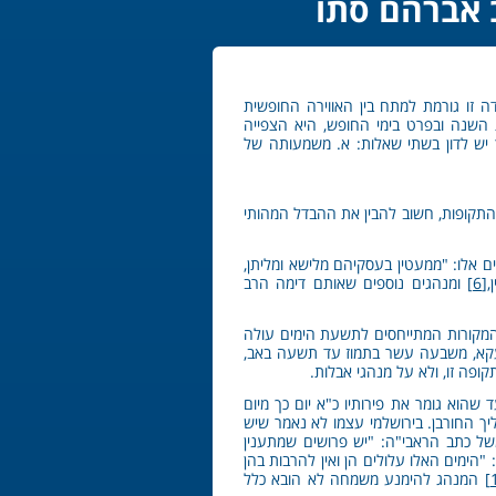
ב אברהם סתו
 זו גורמת למתח בין האווירה החופשית
ות השנה ובפרט בימי החופש, היא הצפייה
 יש לדון בשתי שאלות: א. משמעותה של
התקופות, חשוב להבין את ההבדל המהותי
ים אלו: "ממעטין בעסקיהם מלישא ומליתן,
,
[6]
ומנהגים נוספים שאותם דימה הרב
המקורות המתייחסים לתשעת הימים עולה
 דעקא, משבעה עשר בתמוז עד תשעה באב,
ופה זו, ולא על מנהגי אבלות.
שהוא גומר את פירותיו כ"א יום כך מיום
ך החורבן. בירושלמי עצמו לא נאמר שיש
משל כתב הראבי"ה: "יש פרושים שמתענין
"הימים האלו עלולים הן ואין להרבות בהן
המנהג להימנע משמחה לא הובא כלל