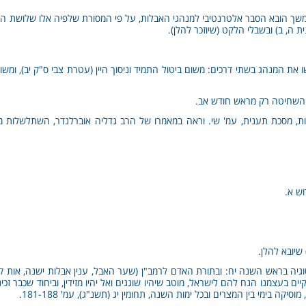
שך הובא הסבר אלטרנטיבי למנהגי האבלות, על פי המסורת שלפיה אלו שלושת השב
ית ה, ב) ובשבלי הלקט (שיוזכר להלן).
את המנהג בשתי דרכים: משום ביטול התמיד וניסוך היין (עטרת צבי ס"ק יב), ומש
 השחיטה רק מראש חודש אב.
, מסכת תענית, עמ' שי. וראה במאמרו של הרב גדליה אוברלנדר, השתלשלות מנה
וש א.
שיובא להלן.
יה בראש השנה יח: ובתורת האדם לרמב"ן (שער האבל, ענין אבלות ישנה, אות קא)
ם בעצמנו הנח להם לישראל, מוטב שיהיו שוגגים ואל יהיו מזידין, וביחוד שכבר זכ
יקה בימי בין המצרים ובכל ימות השנה, תחומין יג (תשנ"ג), עמ' 181-188.