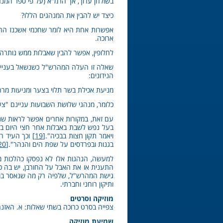
בשולחן ערוך, אך הרמ"א (על פי ספר המנה
כיצד יש להבין את המנהגים הללו?
אפשרות אחת היא לומר שחכמי אשכנז הרחי
ארוכה.
לחלופין, אפשר להבין שאבלות ממש נותרה ב
שאלה זו העלה המהרש"ל כשנשאל בעניין ר
הנידונים:
מניעת אכילת בשר תלוי בצער ומניעות מרחץ
כלומר, מנהגי שלושת השבועות עניינם "צע
עם זאת, במקורות אחרים אפשר לראות שניס
בעל נפש לשבת באבלות אחר חצי היום בכל
ויאמר תקון חצות בבכיה".
[19]
וכך העיד רב
בגנות ובפרדסים על שפת הים והנהר".
[20]
למעשה, הנהגות אלו לא נפסקו כהלכות מחי
התענית או את האבל על החורבן, יש בה כ
גישת המהרש"ל, שלפיה רק מה שנאסר במפורש
ותיקון רוחני וחברתי.
מוזיקה וסרטים
צפייה בסרט כרוכה בשתי שאלות: א. האזנה
שמיעת מוזיקה