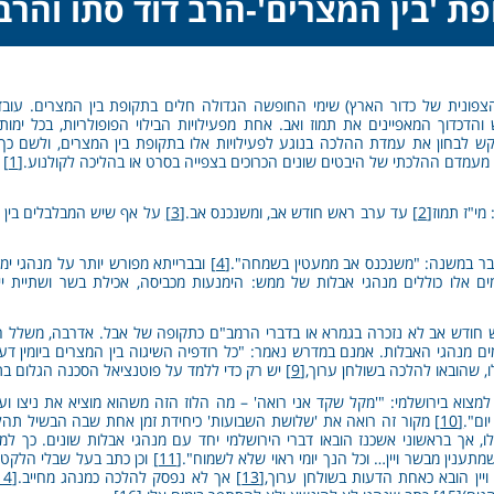
פת 'בין המצרים'-הרב דוד סתו והר
פונית של כדור הארץ) שימי החופשה הגדולה חלים בתקופת בין המצרים. עובדה
והדכדוך המאפיינים את תמוז ואב. אחת מפעילויות הבילוי הפופולריות, בכל ימ
קש לבחון את עמדת ההלכה בנוגע לפעילויות אלו בתקופת בין המצרים, ולשם כך
 מעמדם ההלכתי של היבטים שונים הכרוכים בצפייה בסרט או בהליכה לקולנוע.
[1]
י"ז תמוז
[2]
עד ערב ראש חודש אב, ומשנכנס אב.
[3]
על אף שיש המבלבלים בין 
כבר במשנה: "משנכנס אב ממעטין בשמחה".
[4]
ובברייתא מפורש יותר על מנהגי ימ
ם אלו כוללים מנהגי אבלות של ממש: הימנעות מכביסה, אכילת בשר ושתיית יין
אש חודש אב לא נזכרה בגמרא או בדברי הרמב"ם כתקופה של אבל. אדרבה, משלל 
ימים מנהגי האבלות. אמנם במדרש נאמר: "כל רודפיה השיגוה בין המצרים ביומין
, שהובאו להלכה בשולחן ערוך,
[9]
יש רק כדי ללמד על פוטנציאל הסכנה הגלום בתק
צוא בירושלמי: "'מקל שקד אני רואה' – מה הלוז הזה משהוא מוציא את ניצו ועד 
ום".
[10]
מקור זה רואה את 'שלושת השבועות' כיחידת זמן אחת שבה הבשיל תהלי
, אך בראשוני אשכנז הובאו דברי הירושלמי יחד עם מנהגי אבלות שונים. כך ל
נין מבשר ויין… וכל הנך יומי ראוי שלא לשמוח".
[11]
וכן כתב בעל שבלי הלקט: 
ין הובא כאחת הדעות בשולחן ערוך,
[13]
אך לא נפסק להלכה כמנהג מחייב.
[14]