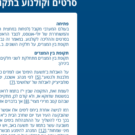
סרטים וקולנוע בתקו
פתיחה
בעולם המערבי מקובל (לפחות במחצית הצ
והמשוחררת של יולי-אוגוסט, לכובד הראש 
בסרטים וההליכה לקולנוע. במאמר זה נב
תקופת בין המצרים, על חלקיה השונים. ב.
תקופת בין המצרים
תקופת בין המצרים מתחלקת לשני חלקים: מ
ביניהן:
על האבלות ב'תשעת הימים' אנו לומדים 
מלבנות ולנטוע".
[5]
לפי מנהג אשכנז, ימי
סולובייצ'יק לאבלות של 'שלושים'.
[7]
לעומת זאת, התקופה שבין י"ז בתמוז לר
בפשטות שדווקא אז, ולא קודם לכן, מתקי
שבהם קטב מרירי מצוי".
[8]
אך בדברים אלו
רמז לגישה אחרת ביחס לימים אלו אפשר למ
שהובקעה העיר ועד יום שחרב הבית כ"א י
בכך כדי להשליך על ההתנהלות בימים אלו
משבעה עשר בתמוז עד תשעה באב, ויש שמתע
מיני שמחות".
[12]
המנהג להימנע מבשר וי