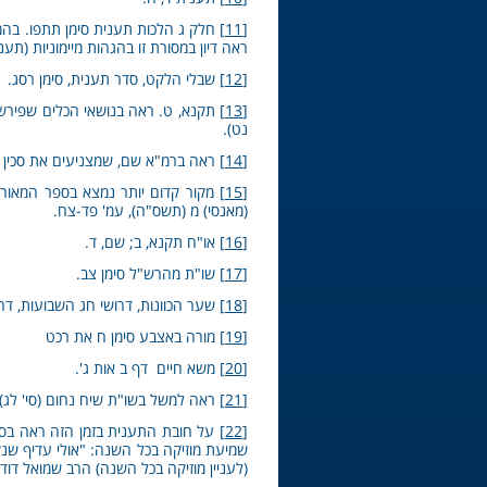
[11]
חלק ג הלכות תענית סימן תתפו. בהמ
ראה דיון במסורת זו בהגהות מיימוניות (תענ
[12]
שבלי הלקט, סדר תענית, סימן רסג.
[13]
תקנא, ט. ראה בנושאי הכלים שפירשו 
נט).
[14]
ראה ברמ"א שם, שמצניעים את סכין
[15]
מקור קדום יותר נמצא בספר המאורות
(מאנסי) מ (תשס"ה), עמ' פד-צח.
[16]
או"ח תקנא, ב; שם, ד.
[17]
שו"ת מהרש"ל סימן צב.
[18]
שער הכוונות, דרושי חג השבועות, דר
[19]
מורה באצבע סימן ח את רכט
[20]
משא חיים דף ב אות ג'.
[21]
ראה למשל בשו"ת שיח נחום (סי' לג) 
[22]
על חובת התענית בזמן הזה ראה בסוג
שמיעת מוזיקה בכל השנה: "אולי עדיף שנקיי
(לעניין מוזיקה בכל השנה) הרב שמואל דוד, מוס