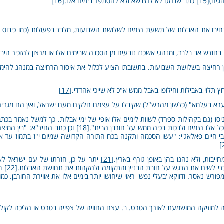
גים)
[15]
כתב שנהגו לא להינשא ולא להסתפר בימים אלו.
[16]
בו את האבלות של תשעת הימים לשלושת השבועות, מלבד בפעולות (כמו כיבוס א
חודש אב בלבד, ומנהגי אשכנז נובעים מן הסכנה שבימים אלו או מרצון להזכיר היבט
חיצה בשלושת השבועות. בתשובתו הציע לכלול את איסור הרחיצה במנהג להימנע מ
 תלוי באבילות וחילופו באבל ממש א"כ לא שייכי אהדדי.
[17]
רא בעלמא" (כלשון מהרש"ל) שקיבלו על עצמם חלקים מעם ישראל, ואין הם מגדירים
ו (גם בקהילות ספרד) לשוות לימים אלו אופי של ימי אבלות. כך למשל נאמר בכתבי
 אלו הימים ולבכות בכיה ממש על חורבן הבית".
[18]
וכן כתב החיד"א: "בין המיצ
י חיים פאלאג'י: "עשו הסכמה ותקנה בכח התורה הקדושה שמיום י"ז בתמוז עד אח
יבות, ולא נהגו בהן באופן גורף בארץ.
[21]
יתר על כן, חזרתו של עם ישראל לא
די לשים את הדגש על חובת הבניין והתקומה ולהקהות את תחושת האבלות.
[22]
מש
 נאסר. ודווקא 'בעלי נפש' ראוי שיחושו יותר בימים אלו את אווירת החורבן. כמו 
 למוזיקה המושמעת לאורך הסרט. ב. עצם החוויה של צפייה בסרט או הליכה לקולנ