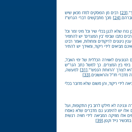
".
[23]
רבים מן הפוסקים למדו מכאן שיש
אברהם.
[24]
מכך מתבקשים דברי הגרש"ז
רו שלא לנגן בכלי שיר וכל מיני זמר וכל
בים כתבו שבימי 'בין המצרים' יש להחמיר
ניגונים לריקודים ומחולות, ואמר רבינו
נם מביאים לידי ריקוד, ומאידך יש להתיר
הנוגעים לאווירה הכללית של ימי האבל,
 בימי בין המצרים. כך למשל כתב הגר"ש
היא לצורך 'הרווחת הנפש'".
[31]
למעשה,
 מדברי חז"ל והראשונים.
[33]
יאה לידי ריקוד, והן משום שלא מדובר בכלי
ונגינה לא חילקו לרוב בין התקופות, ועל
לו יש להימנע גם מדברים שלא נאסרו
אלו מוזיקה המביאה לידי חוויה רגשית
מכשיר נייד וקטן.
[39]