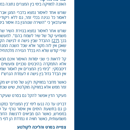
האזנה למוזיקה בימי בין המצרים נתונה במח
שורש אחד לאיסור נמצא בדברי המגן אברהם 
לאסור כל נגינה בכלי זמר, גם ללא ריקוד
אויערבאך כי "השירה שנוהגין בה איסור בימ
שורש אחר לאיסור נמצא בגזירת השיר שהובא
משמיעי קול של שיר לשמח בהם". למעשה, 
בכך.
[27]
ההבדל שבין גישה זו לגישה הקוד
שאכן אין לזה מקור אלא שכל השנה המנה
שירי קודש שלא היו בכלל הגזירה מלכתחיל
קל לראות כי שני יסודות האיסור אינם מ
אלא התמקדה בהיבטים טכניים ומעשיים י
דיכובסקי: "בימי בין המצרים אין לאסור שמ
אין הבדל גדול בין גישה זו לעמדת הגרש"ז 
כאשר מדובר במוזיקת רקע של סרט יש מקו
זמר ממש אלא במוזיקה מוקלטת, שיש שכתבו
מעיקר הדין אפשר להקל גם בסרט שעיקרו מ
דברינו עד כה נגעו לימי 'בין המצרים' כמ
כן גם בתשעת הימים אין איסור גורף על ש
במפורש, כאשר הם מביאים לרגשות הדומי
משמעותית, כאשר חוויה זו נמדדת הן לפי מר
צפייה בסרט והליכה לקולנוע