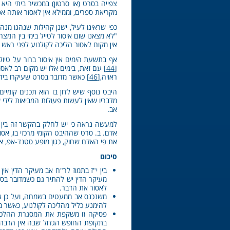
צפייה בסרט (או סרטון) במכשיר ביתי היא
מקריאת ספרים, וממילא אין לאסור אותה א
כפי שראינו לעיל, ישנן קהילות שנהגו מנה
"לא מצאנו שום איסור לטייל בימי בין המצר
אין מקום לאסור הליכה לקולנוע לפני ראש 
אף בתשעת הימים אין איסור ברור על טיולים
[44]
עם זאת, בימים אלו יש מקום רב לאסו
ראויה,
[46]
כאשר מדובר בסרט שעיקרו בידור
היבט נוסף שיש לדון בו הוא תכנים קומיי
מדבריו שאין לעשות פעולות המביאות לידי ש
אב.
למעשה נראה כי יש לחלק בהקשר זה בין 
אדם. ב. סרט שההיבט הקומי מרכזי בו, אסו
את פי האדם שחוק, כגון מופע סטנד-אפ, א
סיכום
בין י"ז בתמוז לר"ח אב מעיקר הדין אי
מעיקר הדין יש להתיר גם כשמדובר בסרט
לאסור את הדבר.
משנכנס אב ממעטים בשמחה, ועל כן אין
להימנע כליל מהליכה לקולנוע, כאשר מד
פסיקה זו משקפת את המסגרת ההלכתית
בתקופת החופש הגדול שבה אין הרבה אל