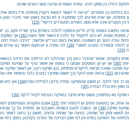
לוקת גדולה בין פוסקי דורנו. עמדת האוסרים מגיעה משני כיוונים שונים:
בהלכות בין המצרים: "ונראה לי דאסור לעשות ריקודין ומחולות מי"ז בתמוז ואילך
ים ומחולות, אף שהיו מודעים לכך שמסקנה זו לא נובעת באופן ישיר מדברי המגן 
י בין המצרים אינה אלא מסוג השירים המעוררים לריקוד".
[25]
ה במשנה בסוטה (פ"ט, מי"א) ונפסקה להלכה בשולחן ערוך (או"ח תקס, ג): "וכן גז
מסיבות שונות, לא נהגו להקפיד על הלכה זו בשאר ימות השנה,
[26]
אך פוסקים ר
מת עולה היטב מן השמועה המובאת בשם הגרי"ש אלישיב: "הרבה העירו דמה ענין 
ג להתיר ובספירה המנהג לאסור".
[28]
לפי עמדה זו יש מקום לאסור גם שירים שאי
ה.
[29]
בוססים במקורות. אפשר שהדבר נעוץ בכך שההלכה לא הרחיבה את הדיבור בנושאים 
ותר.
[30]
אך יש מן הפוסקים שכתבו כי באמת אין איסור גורף על שמיעת מוזיקה
יעת מוזיקה שאינה מביאה לריקודים ומחולות, כגון מוזיקת רקע; אין לאסור מוזיקה ש
אויערבאך,
[32]
ונראה שיש להקל בכך משום שמדובר במנהג בלבד והאיסור אינו עולה
ם רב יותר להקל, הן משום שהמוזיקה טפלה (לרוב) לעלילת הסרט
[34]
ואין היא מב
 שאין היא בכלל הגזירה.
[35]
וזיקה (או במחזמר), משום שלא מדובר במוזיקה הגורמת לקהל לרקוד.
[36]
קשה אחת, אך בתשעת הימים יש להחמיר יותר.
[37]
אמנם המקורות המתייחסים לשירה 
מיעת מוזיקה.
[38]
אך החובה למעט בשמחה משנכנס אב מלמדת על כך שבימים א
ם למשא ומתן של שמחה, נטיעה של שמחה וכדומה. משום כך נראה לאסור בימים 
כזיותה של המוזיקה בסרט והן לפי אופן הצריכה של הסרט: בקולנוע, במסך ביתי או ב