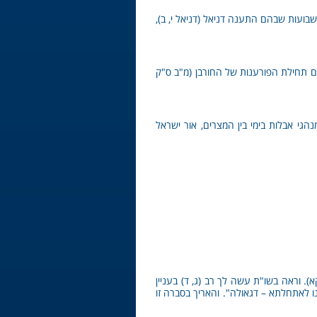
ועות שבהם התענה דניאל (דניאל י, ב),
ום תחילת הפורענות של החורבן (מ"ב ס"ק
גי אבלות בימי בין המצרים, אור ישראל
. וראה בשו"ת עשה לך רב (ג, ד) בעניין
ינו לאתחלתא – דגאולה". והאריך בסברה זו