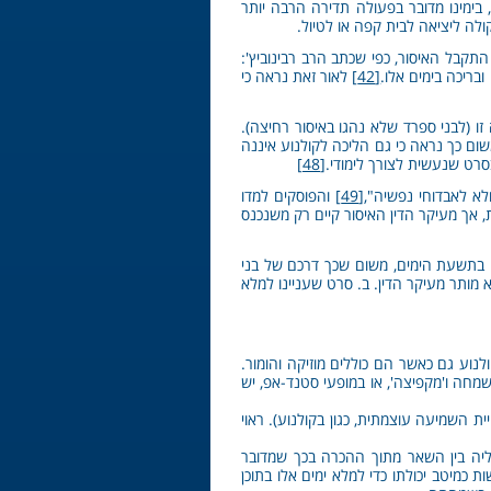
 בימינו מדובר בפעולה תדירה הרבה יותר
ולה ליציאה לבית קפה או לטיול.
התקבל האיסור, כפי שכתב הרב רבינוביץ':
בריכה בימים אלו.
[42]
לאור זאת נראה כי
ו (לבני ספרד שלא נהגו באיסור רחיצה).
ום כך נראה כי גם הליכה לקולנוע איננה
סרט שנעשית לצורך לימודי.
[48]
לא לאבדוחי נפשיה",
[49]
והפוסקים למדו
 אך מעיקר הדין האיסור קיים רק משנכנס
לו בתשעת הימים, משום שכך דרכם של בני
 מותר מעיקר הדין. ב. סרט שעניינו למלא
לנוע גם כאשר הם כוללים מוזיקה והומור.
שמחה ו'מקפיצה', או במופעי סטנד-אפ, יש
 השמיעה עוצמתית, כגון בקולנוע). ראוי
ליה בין השאר מתוך ההכרה בכך שמדובר
כמיטב יכולתו כדי למלא ימים אלו בתוכן