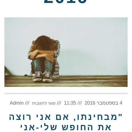
על
4 בספטמבר 2016
11:35
"מבחינתו,
Admin
סגור לתגובות
אם
אני
רוצה
"מבחינתו, אם אני רוצה
את
החופש
שלי-אני
את החופש שלי-אני
צריכה
לשלם"