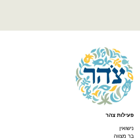
פעילות צהר
נישואין
בר מצווה